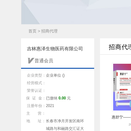
首页
>
招商代理
招商代
吉林惠泽生物医药有限公司
普通会员
企业类型：
企业单位 ()
经营模式：
荣誉认证：
保 证 金：
已缴纳
0.00
元
注册年份：
2021
主 营：
惠舒宁——
地 址：
长春市净月开发区南环
2
城路与和融路交汇证大