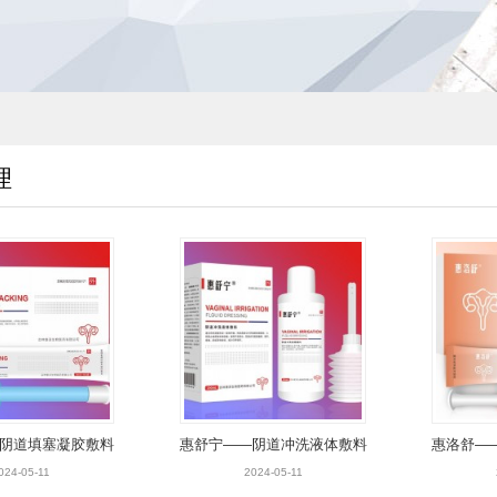
理
阴道填塞凝胶敷料
惠舒宁——阴道冲洗液体敷料
惠洛舒—
024-05-11
2024-05-11