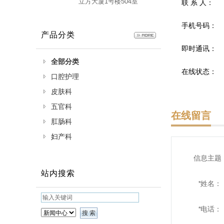
立方大厦1号楼504室
联 系 人：
手机号码：
产品分类
即时通讯：
全部分类
在线状态：
口腔护理
皮肤科
五官科
在线留言
肛肠科
妇产科
信息主题
站内搜索
*
姓名：
*
电话：