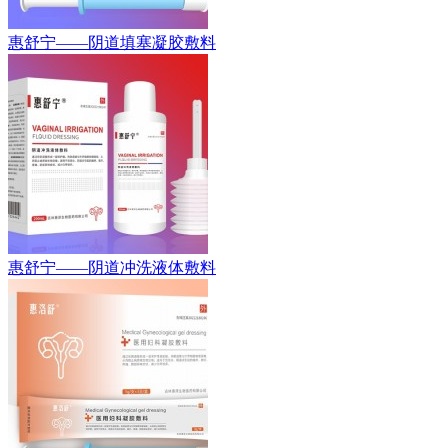
惠舒宁——阴道填塞凝胶敷料
惠舒宁——阴道冲洗液体敷料