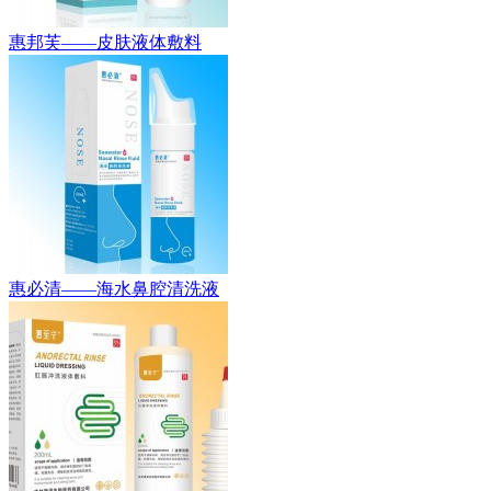
惠邦芙——皮肤液体敷料
惠必清——海水鼻腔清洗液