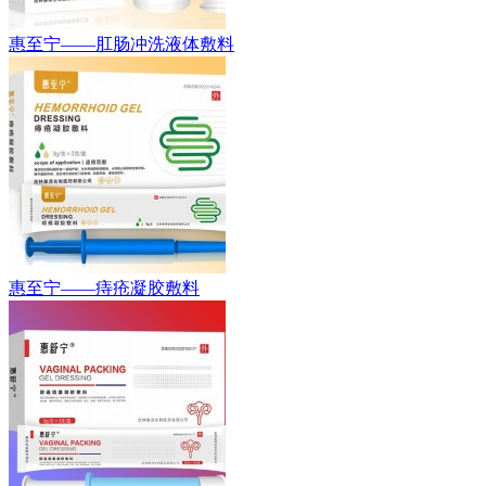
惠至宁——肛肠冲洗液体敷料
惠至宁——痔疮凝胶敷料