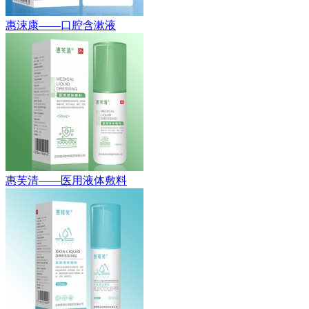
惠涑康——口腔含漱液
惠芙清——医用液体敷料