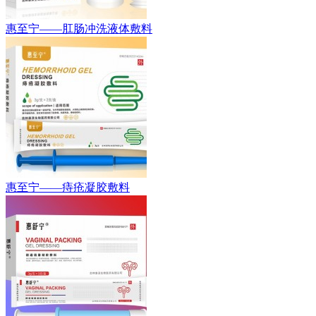
惠至宁——肛肠冲洗液体敷料
惠至宁——痔疮凝胶敷料