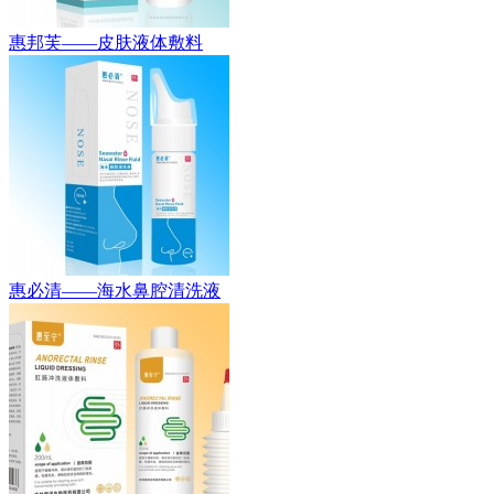
惠邦芙——皮肤液体敷料
惠必清——海水鼻腔清洗液