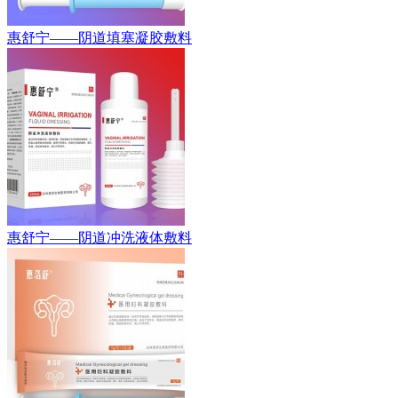
惠舒宁——阴道填塞凝胶敷料
惠舒宁——阴道冲洗液体敷料