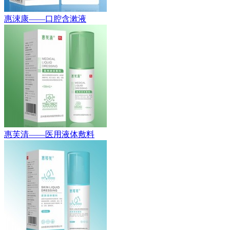
惠涑康——口腔含漱液
惠芙清——医用液体敷料