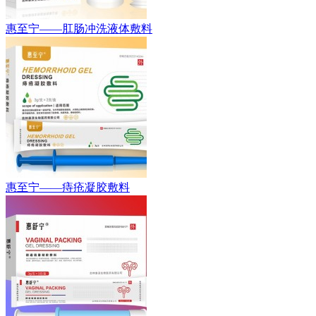
惠至宁——肛肠冲洗液体敷料
惠至宁——痔疮凝胶敷料