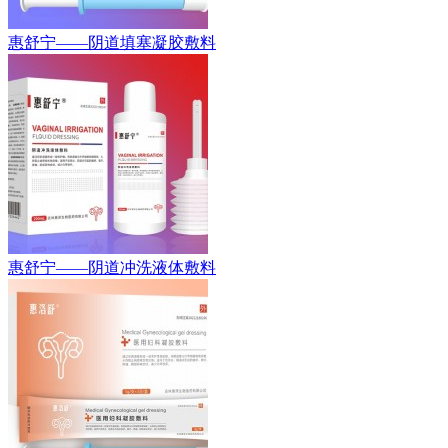
惠舒宁——阴道填塞凝胶敷料
惠舒宁——阴道冲洗液体敷料