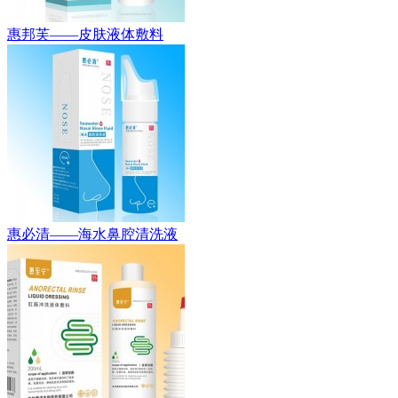
惠邦芙——皮肤液体敷料
惠必清——海水鼻腔清洗液