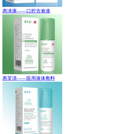
惠涑康——口腔含漱液
惠芙清——医用液体敷料