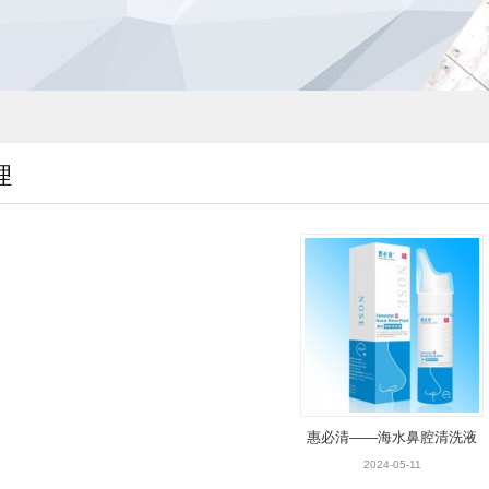
理
惠必清——海水鼻腔清洗液
2024-05-11