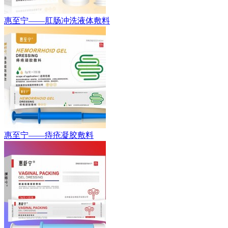
惠至宁——肛肠冲洗液体敷料
惠至宁——痔疮凝胶敷料