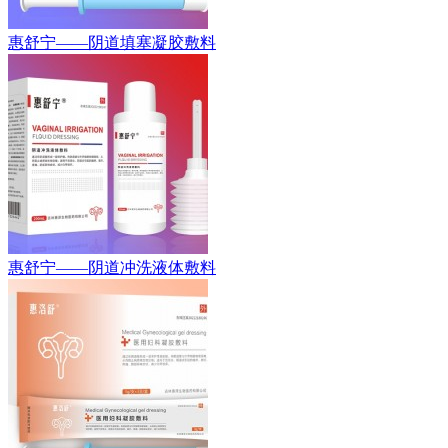
惠舒宁——阴道填塞凝胶敷料
惠舒宁——阴道冲洗液体敷料