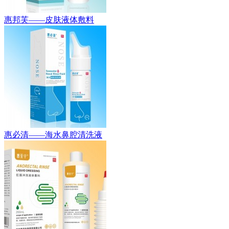
惠邦芙——皮肤液体敷料
惠必清——海水鼻腔清洗液