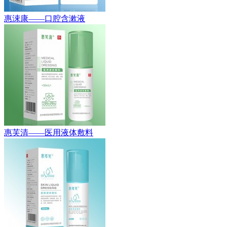
惠涑康——口腔含漱液
惠芙清——医用液体敷料