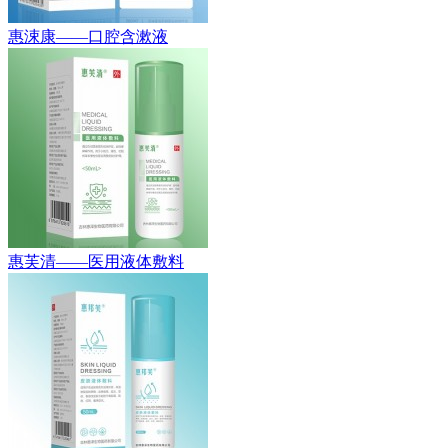
惠涑康——口腔含漱液
惠芙清——医用液体敷料