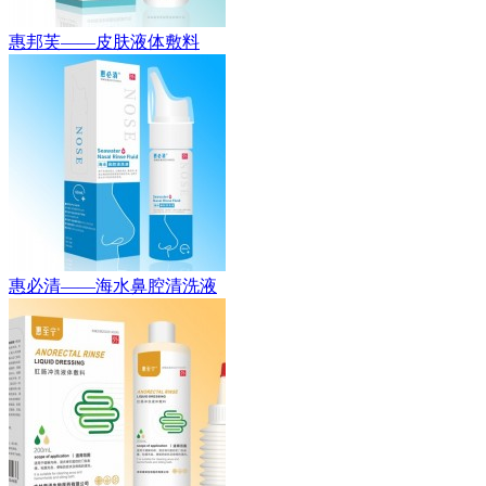
惠邦芙——皮肤液体敷料
惠必清——海水鼻腔清洗液