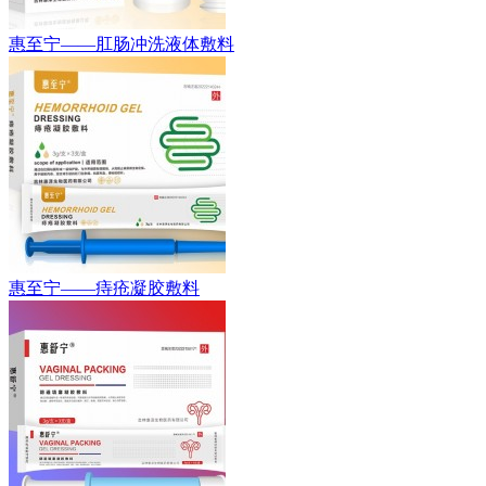
惠至宁——肛肠冲洗液体敷料
惠至宁——痔疮凝胶敷料