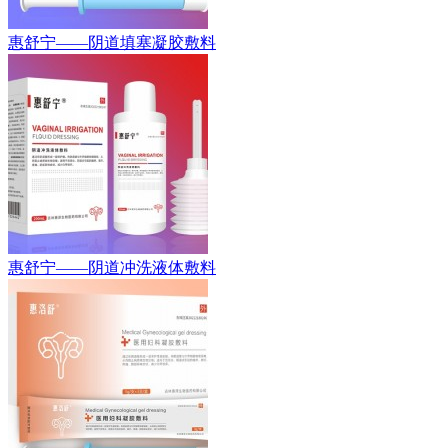
惠舒宁——阴道填塞凝胶敷料
惠舒宁——阴道冲洗液体敷料